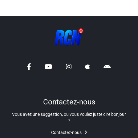
Info routes
Alerte Méduses 06
Issa Nissa OGC Nice
RCN Soutiens
MEDIAS
Photos
Contactez-nous
Vidéos / Clips
Vous avez une suggestion, ou vous voulez juste dire bonjour
?
Ecrire à RCN
Contactez-nous