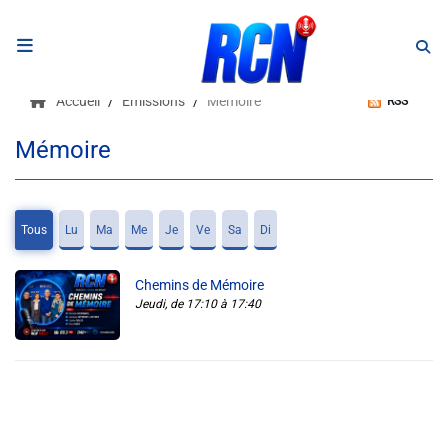
RADIO
Accueil
Emissions
Mémoire
RSS
Podcasts
Mémoire
Programmes
Equipe
Tous
Lu
Ma
Me
Je
Ve
Sa
Di
Faire un don
Chemins de Mémoire
Jeudi, de 17:10 à 17:40
Evènements
Météo Nice