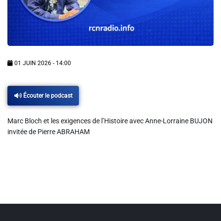
Info routes
Alerte Méduses 06
01 JUIN 2026 - 14:00
Issa Nissa OGC Nice
Écouter le podcast
RCN Soutiens
Marc Bloch et les exigences de l’Histoire avec Anne-Lorraine BUJON
MEDIAS
invitée de Pierre ABRAHAM
Photos
Vidéos / Clips
Ecrire à RCN