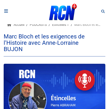
RADIO
Accueil
PODCASTS
Etincelles 1
Marc Bloch et les exigences de l’Histoire avec Anne-Lorraine BUJON
Podcasts
Marc Bloch et les exigences de
l’Histoire avec Anne-Lorraine
Programmes
BUJON
Equipe
Faire un don
Evènements
Météo Nice