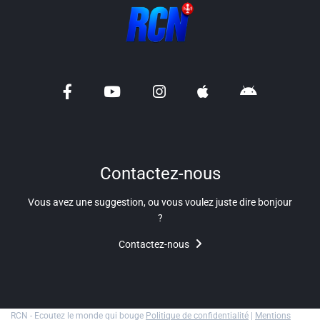
Liens utiles
Shabbat Project
Métropole Nice Côte d'Azur
Ville de Nice
Nice 24
CCAS NICE
Contactez-nous
Département des Alpes Maritimes
Vous avez une suggestion, ou vous voulez juste dire bonjour
?
Ma Région Sud
Contactez-nous
RCN - Ecoutez le monde qui bouge
Politique de confidentialité
|
Mentions