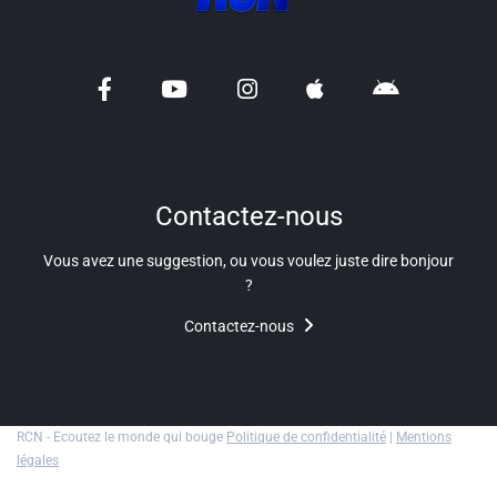
Liens utiles
Shabbat Project
Métropole Nice Côte d'Azur
Ville de Nice
Nice 24
Contactez-nous
CCAS NICE
Vous avez une suggestion, ou vous voulez juste dire bonjour
?
Département des Alpes Maritimes
Contactez-nous
Ma Région Sud
RCN - Ecoutez le monde qui bouge
Politique de confidentialité
|
Mentions
légales