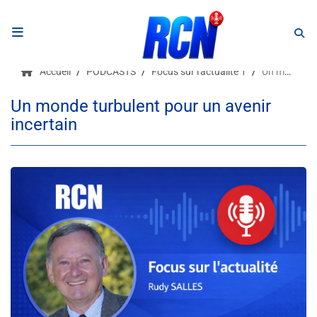
RADIO
Accueil
PODCASTS
Focus sur l'actualité 1
Un monde turbulent pour un avenir incertain
Podcasts
Un monde turbulent pour un avenir
incertain
Programmes
Equipe
Faire un don
Evènements
Météo Nice