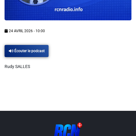
Info routes
Alerte Méduses 06
24 AVRIL 2026 - 10:00
Issa Nissa OGC Nice
Écouter le podcast
RCN Soutiens
Rudy SALLES
MEDIAS
Photos
Vidéos / Clips
Ecrire à RCN