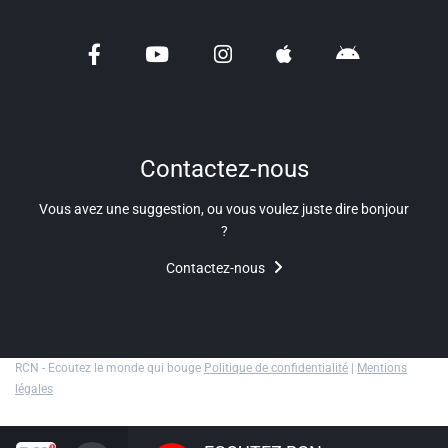
Liens utiles
Shabbat Project
Métropole Nice Côte d'Azur
Ville de Nice
Contactez-nous
Nice 24
Vous avez une suggestion, ou vous voulez juste dire bonjour
CCAS NICE
?
Contactez-nous
Département des Alpes Maritimes
Ma Région Sud
RCN - Ecoutez le monde qui bouge
Politique de confidentialité
|
Mentions
légales