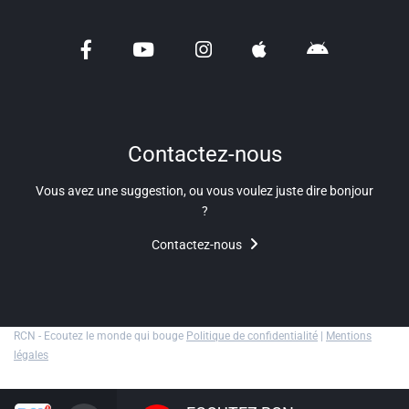
Liens utiles
Shabbat Project
Métropole Nice Côte d'Azur
Ville de Nice
Contactez-nous
Nice 24
Vous avez une suggestion, ou vous voulez juste dire bonjour
CCAS NICE
?
Contactez-nous
Département des Alpes Maritimes
Ma Région Sud
RCN - Ecoutez le monde qui bouge
Politique de confidentialité
|
Mentions
légales