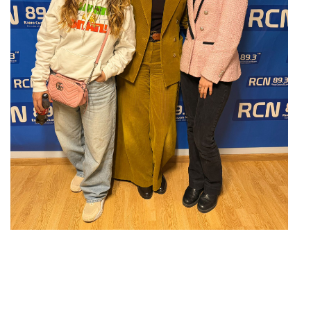
Liens utiles
Shabbat Project
Métropole Nice Côte d'Azur
Ville de Nice
Nice 24
CCAS NICE
Département des Alpes Maritimes
Ma Région Sud