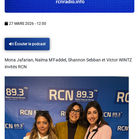
Info routes
Alerte Méduses 06
27 MARS 2026 - 12:00
Issa Nissa OGC Nice
Écouter le podcast
Mona Jafarian, Naïma M'Faddel, Shannon Sebban et Victor WINTZ
RCN Soutiens
invités RCN
MEDIAS
Photos
Vidéos / Clips
Ecrire à RCN