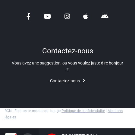
Liens utiles
Shabbat Project
Métropole Nice Côte d'Azur
Ville de Nice
Contactez-nous
Nice 24
Vous avez une suggestion, ou vous voulez juste dire bonjour
CCAS NICE
?
Contactez-nous
Département des Alpes Maritimes
Ma Région Sud
RCN - Ecoutez le monde qui bouge
Politique de confidentialité
|
Mentions
légales