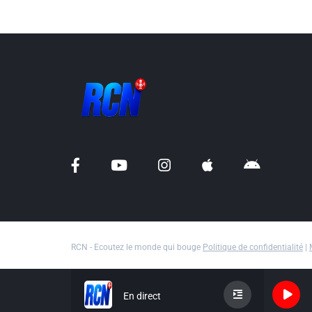
RCN - Ecoutez le monde qui bouge
Politique de confidentialité
|
En direct