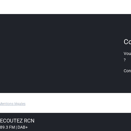
Co
Vous
?
Con
Mentions légales
ECOUTEZ RCN
89.3 FM | DAB+