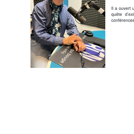
Il a ouvert
Info routes
quête d’ex
conférences 
Alerte Méduses 06
Issa Nissa OGC Nice
RCN Soutiens
MEDIAS
Photos
Vidéos / Clips
Ecrire à RCN