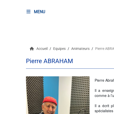
MENU
RADIO
Podcasts
Accueil
Equipes
Animateurs
Pierre AB
Programmes
Pierre ABRAHAM
Equipe
Faire un don
Pierre Abra
Il a enseig
Evènements
comme à l’u
Il a écrit 
Météo Nice
spécialiste