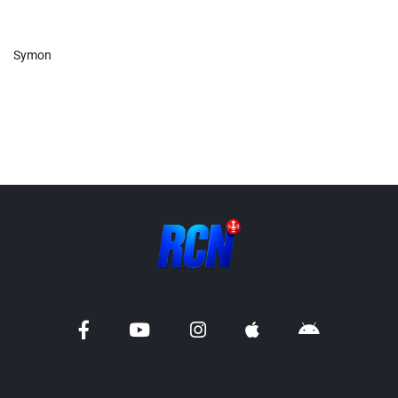
Info routes
Symon
Alerte Méduses 06
Issa Nissa OGC Nice
RCN Soutiens
MEDIAS
Photos
Vidéos / Clips
Ecrire à RCN