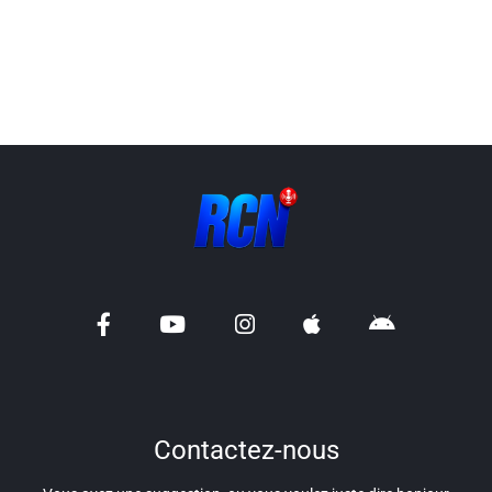
Liens utiles
Shabbat Project
Métropole Nice Côte d'Azur
Ville de Nice
Nice 24
CCAS NICE
Département des Alpes Maritimes
Ma Région Sud
Contactez-nous