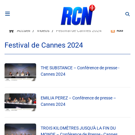
RADIO
Accueil
Vidéos
Festival de Cannes 2024
RSS
Podcasts
Festival de Cannes 2024
Programmes
Equipe
THE SUBSTANCE – Conférence de presse -
Cannes 2024
Faire un don
EMILIA PEREZ – Conférence de presse –
Evènements
Cannes 2024
Météo Nice
TROIS KILOMÈTRES JUSQU'À LA FIN DU
MONDE – Conférence de Presse - Cannes