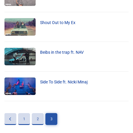
Info routes
Alerte Méduses 06
Shout Out to My Ex
Issa Nissa OGC Nice
Beibs in the trap ft. NAV
RCN Soutiens
MEDIAS
Side To Side ft. Nicki Minaj
Photos
Vidéos / Clips
1
2
3
Ecrire à RCN