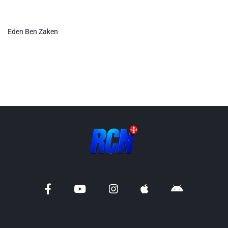
Info routes
Eden Ben Zaken
Alerte Méduses 06
Issa Nissa OGC Nice
RCN Soutiens
MEDIAS
Photos
Vidéos / Clips
Ecrire à RCN