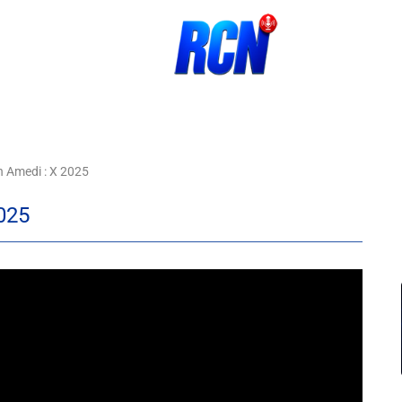
 Amedi : X 2025
025