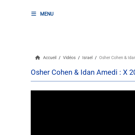
MENU
RADIO
Podcasts
Accueil
Vidéos
Israel
Osher Cohen & Idan
Programmes
Osher Cohen & Idan Amedi : X 2
Equipe
Faire un don
Evènements
Météo Nice