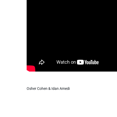
Info routes
Alerte Méduses 06
Issa Nissa OGC Nice
RCN Soutiens
MEDIAS
Photos
Osher Cohen & Idan Amedi
Vidéos / Clips
Ecrire à RCN