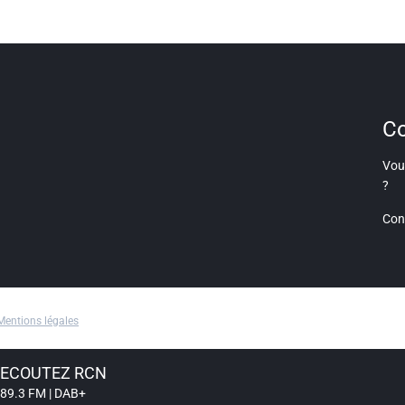
Co
Vous
?
Con
Mentions légales
ECOUTEZ RCN
89.3 FM | DAB+