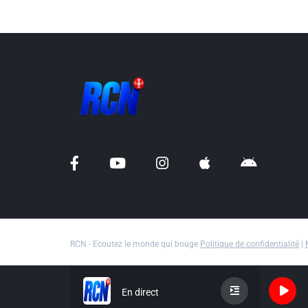
RCN - Ecoutez le monde qui bouge
Politique de confidentialité
|
En direct