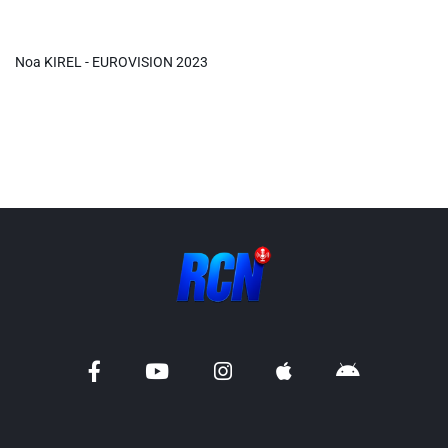
Info routes
Noa KIREL - EUROVISION 2023
Alerte Méduses 06
Issa Nissa OGC Nice
RCN Soutiens
MEDIAS
Photos
Vidéos / Clips
Ecrire à RCN