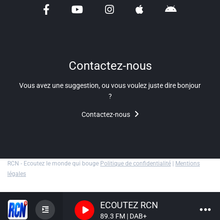
Liens utiles
Shabbat Project
Métropole Nice Côte d'Azur
Contactez-nous
Ville de Nice
Vous avez une suggestion, ou vous voulez juste dire bonjour
Nice 24
?
CCAS NICE
Contactez-nous
Département des Alpes Maritimes
Ma Région Sud
RCN - Ecoutez le monde qui bouge
Politique de confidentialité
|
Mentions
légales
ECOUTEZ RCN
89.3 FM | DAB+