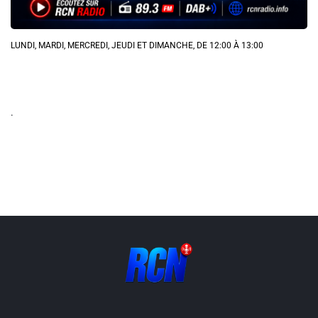
Info routes
LUNDI, MARDI, MERCREDI, JEUDI ET DIMANCHE, DE 12:00 À 13:00
Alerte Méduses 06
Issa Nissa OGC Nice
.
RCN Soutiens
MEDIAS
Photos
Vidéos / Clips
Ecrire à RCN