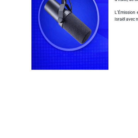
Info routes
L’Émission e
Israël avec 
Alerte Méduses 06
Issa Nissa OGC Nice
RCN Soutiens
MEDIAS
Photos
Vidéos / Clips
Ecrire à RCN