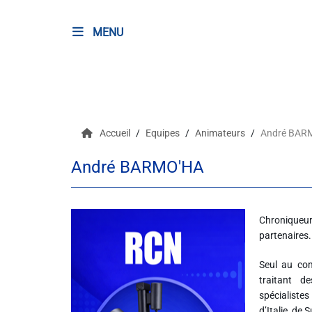
MENU
RADIO
Podcasts
Accueil
Equipes
Animateurs
André BAR
Programmes
André BARMO'HA
Equipe
Faire un don
Chroniqueur
partenaires.
Evènements
Seul au co
traitant de
Météo Nice
spécialiste
d’Italie, de 