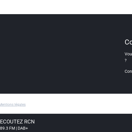
Co
Vous
?
Con
Mentions légales
ECOUTEZ RCN
89.3 FM | DAB+