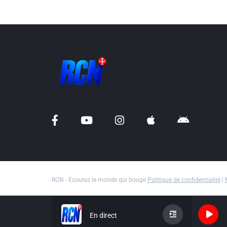
RCN - Ecoutez le monde qui bouge
Politique de confidentialité
|
En direct