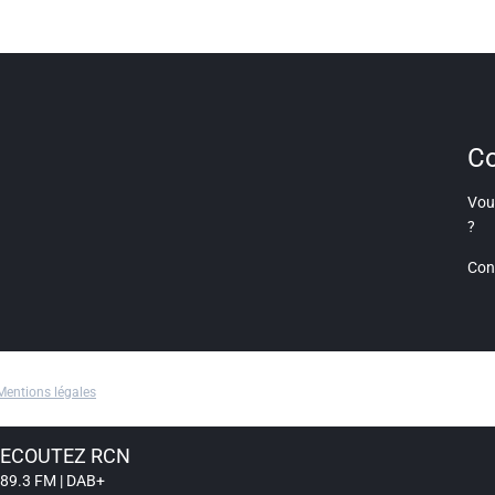
Co
Vous
?
Con
Mentions légales
ECOUTEZ RCN
89.3 FM | DAB+