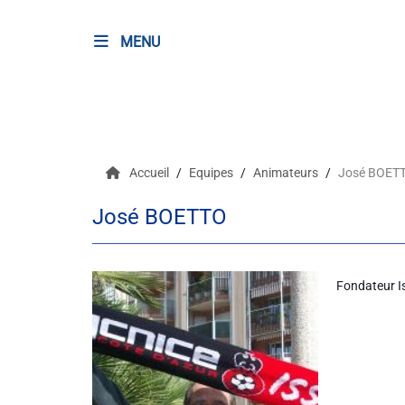
MENU
RADIO
Podcasts
Accueil
Equipes
Animateurs
José BOET
Programmes
José BOETTO
Equipe
Faire un don
Fondateur I
Evènements
Météo Nice