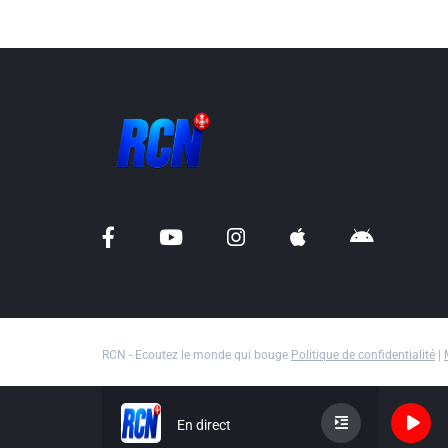
RCN - Ecoutez le monde qui bouge
Politique de confidentialité
|
En direct