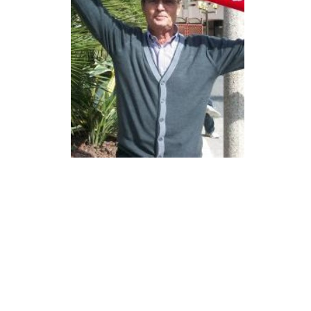
Info routes
Alerte Méduses 06
Issa Nissa OGC Nice
RCN Soutiens
MEDIAS
Photos
Vidéos / Clips
Ecrire à RCN