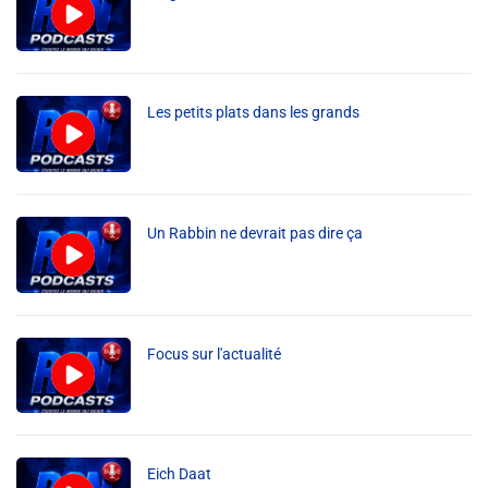
Liens utiles
Shabbat Project
Métropole Nice Côte d'Azur
Les petits plats dans les grands
Ville de Nice
Nice 24
Un Rabbin ne devrait pas dire ça
CCAS NICE
Département des Alpes Maritimes
Ma Région Sud
Focus sur l'actualité
Eich Daat