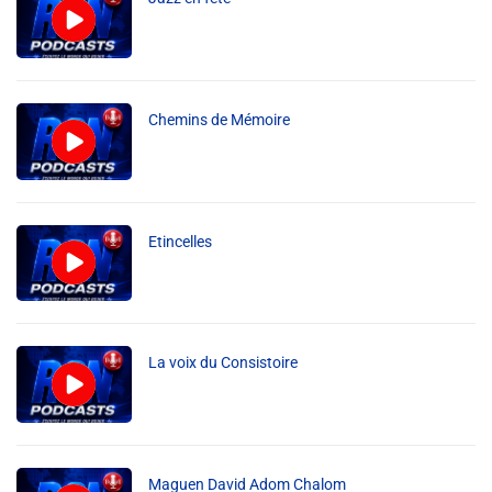
Info routes
Alerte Méduses 06
Chemins de Mémoire
Issa Nissa OGC Nice
RCN Soutiens
Etincelles
MEDIAS
Photos
La voix du Consistoire
Vidéos / Clips
Ecrire à RCN
Maguen David Adom Chalom