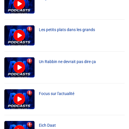
Liens utiles
Shabbat Project
Métropole Nice Côte d'Azur
Les petits plats dans les grands
Ville de Nice
Nice 24
Un Rabbin ne devrait pas dire ça
CCAS NICE
Département des Alpes Maritimes
Ma Région Sud
Focus sur l'actualité
Eich Daat