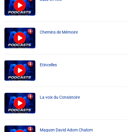
Info routes
Alerte Méduses 06
Chemins de Mémoire
Issa Nissa OGC Nice
RCN Soutiens
Etincelles
MEDIAS
Photos
La voix du Consistoire
Vidéos / Clips
Ecrire à RCN
Maguen David Adom Chalom