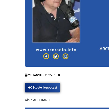
Info routes
Alerte Méduses 06
Issa Nissa OGC Nice
RCN Soutiens
MEDIAS
20 JANVIER 2025 - 18:00
Photos
Écouter le podcast
Vidéos / Clips
Alain ACCHIARDI
Ecrire à RCN