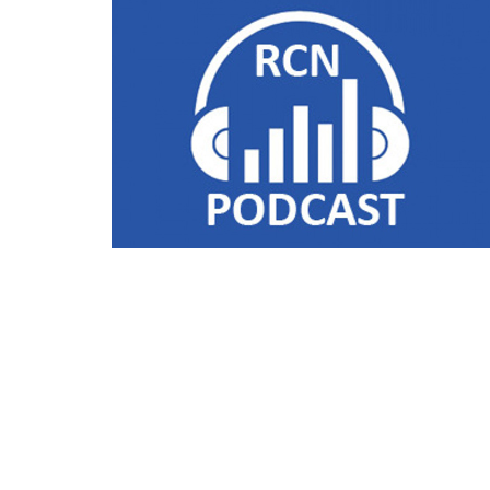
Liens utiles
Shabbat Project
Métropole Nice Côte d'Azur
Ville de Nice
Nice 24
CCAS NICE
Département des Alpes Maritimes
Ma Région Sud