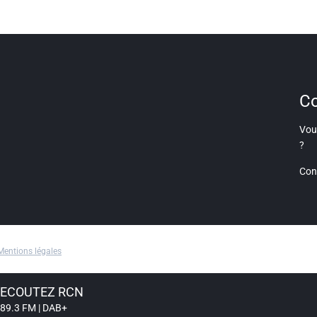
Co
Vous
?
Con
Mentions légales
ECOUTEZ RCN
89.3 FM | DAB+