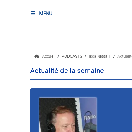
MENU
RADIO
Podcasts
Accueil
PODCASTS
Issa Nissa 1
Actualit
Programmes
Actualité de la semaine
Equipe
Faire un don
Evènements
Météo Nice