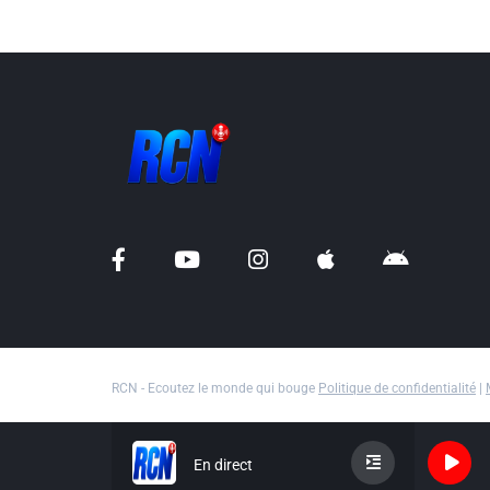
RCN - Ecoutez le monde qui bouge
Politique de confidentialité
|
En direct