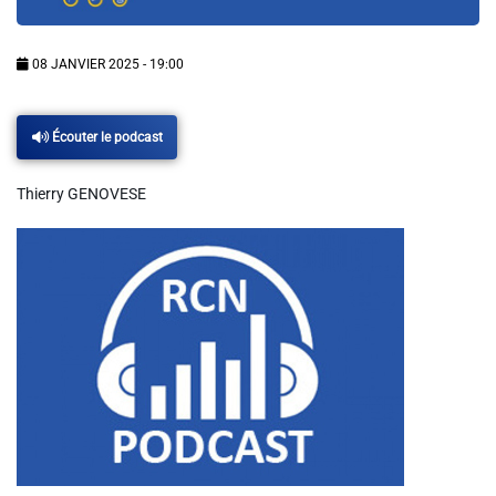
Info routes
08 JANVIER 2025 - 19:00
Alerte Méduses 06
Écouter le podcast
Issa Nissa OGC Nice
Thierry GENOVESE
RCN Soutiens
MEDIAS
Photos
Vidéos / Clips
Ecrire à RCN