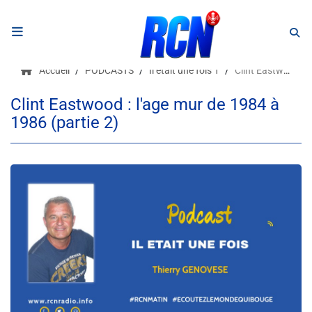
RADIO
Accueil
PODCASTS
Il était une fois 1
Clint Eastwood : l'age mur de 1984 à 1986 (partie 2)
Podcasts
Clint Eastwood : l'age mur de 1984 à
1986 (partie 2)
Programmes
Equipe
Faire un don
Evènements
Météo Nice