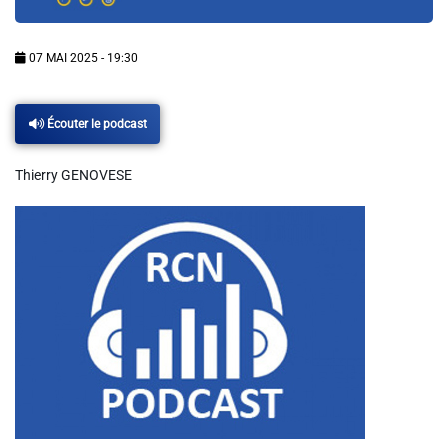
Info routes
07 MAI 2025 - 19:30
Alerte Méduses 06
Écouter le podcast
Issa Nissa OGC Nice
Thierry GENOVESE
RCN Soutiens
MEDIAS
Photos
Vidéos / Clips
Ecrire à RCN