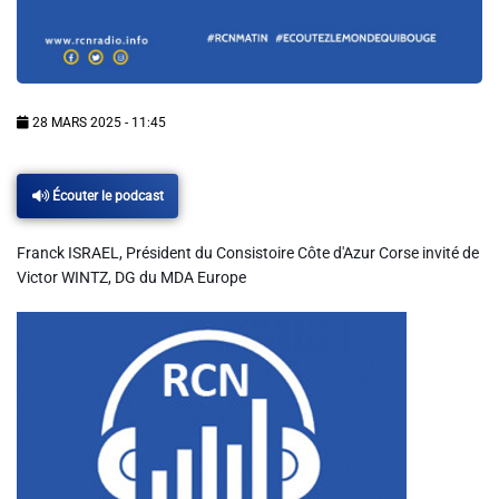
Info routes
Alerte Méduses 06
28 MARS 2025 - 11:45
Issa Nissa OGC Nice
Écouter le podcast
RCN Soutiens
Franck ISRAEL, Président du Consistoire Côte d'Azur Corse invité de
Victor WINTZ, DG du MDA Europe
MEDIAS
Photos
Vidéos / Clips
Ecrire à RCN