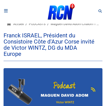
RADIO
Accueil
PODCASTS
Maguen David Adom Chalom 1
Fra
Podcasts
Franck ISRAEL, Président du
Consistoire Côte d'Azur Corse invité
Programmes
de Victor WINTZ, DG du MDA
Equipe
Europe
Faire un don
Evènements
Météo Nice