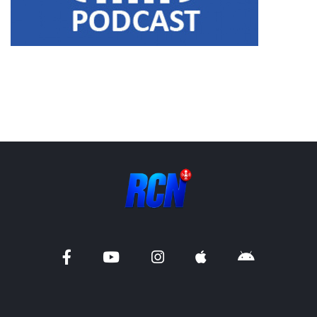
Liens utiles
Shabbat Project
Métropole Nice Côte d'Azur
Ville de Nice
Nice 24
CCAS NICE
Département des Alpes Maritimes
Ma Région Sud