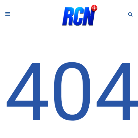
RADIO
Podcasts
40
Programmes
Equipe
Faire un don
Evènements
Météo Nice