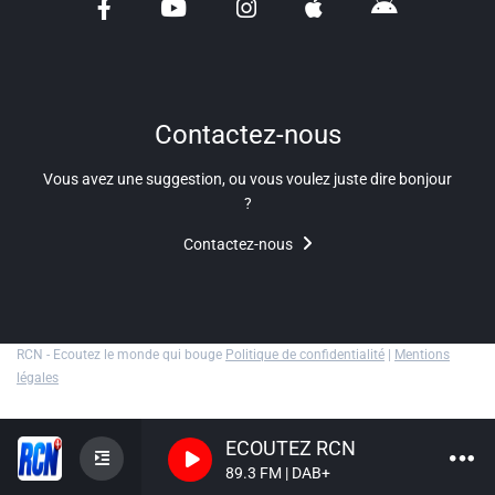
Liens utiles
Shabbat Project
Métropole Nice Côte d'Azur
Contactez-nous
Ville de Nice
Vous avez une suggestion, ou vous voulez juste dire bonjour
?
Nice 24
Contactez-nous
CCAS NICE
Département des Alpes Maritimes
Ma Région Sud
RCN - Ecoutez le monde qui bouge
Politique de confidentialité
|
Mentions
légales
ECOUTEZ RCN
89.3 FM | DAB+