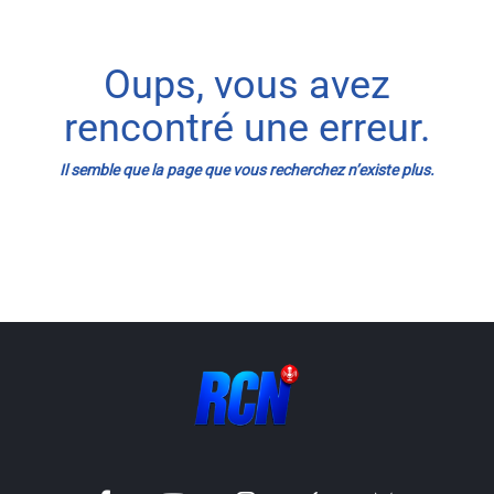
Info routes
Oups, vous avez
Alerte Méduses 06
rencontré une erreur.
Issa Nissa OGC Nice
Il semble que la page que vous recherchez n’existe plus.
RCN Soutiens
MEDIAS
Photos
Vidéos / Clips
Ecrire à RCN