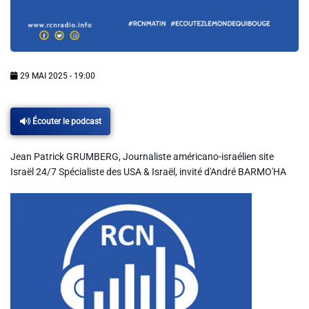
Info routes
Alerte Méduses 06
29 MAI 2025 - 19:00
Issa Nissa OGC Nice
Écouter le podcast
RCN Soutiens
Jean Patrick GRUMBERG, Journaliste américano-israélien site
Israël 24/7 Spécialiste des USA & Israël, invité d'André BARMO'HA
MEDIAS
Photos
Vidéos / Clips
Ecrire à RCN