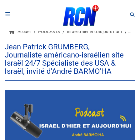
RADIO
Accueil
PODCASTS
Israël d'hier et d'aujourd'hui 1
Jean 
Podcasts
Jean Patrick GRUMBERG,
Journaliste américano-israélien site
Programmes
Israël 24/7 Spécialiste des USA &
Equipe
Israël, invité d'André BARMO'HA
Faire un don
Evènements
Météo Nice