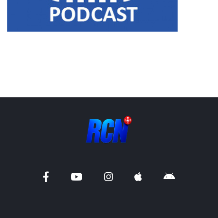
Liens utiles
Shabbat Project
Métropole Nice Côte d'Azur
Ville de Nice
Nice 24
CCAS NICE
Département des Alpes Maritimes
Ma Région Sud