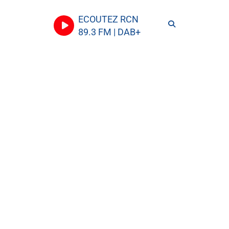
ECOUTEZ RCN
89.3 FM | DAB+