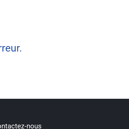
reur.
ntactez-nous