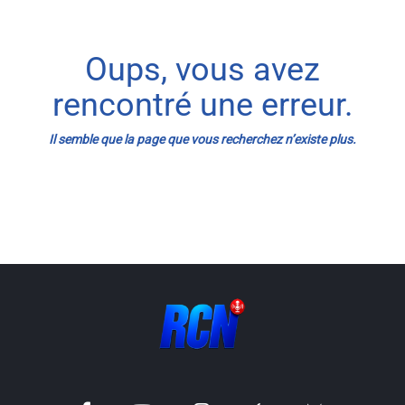
Info routes
Oups, vous avez
Alerte Méduses 06
rencontré une erreur.
Issa Nissa OGC Nice
Il semble que la page que vous recherchez n’existe plus.
RCN Soutiens
MEDIAS
Photos
Vidéos / Clips
Ecrire à RCN