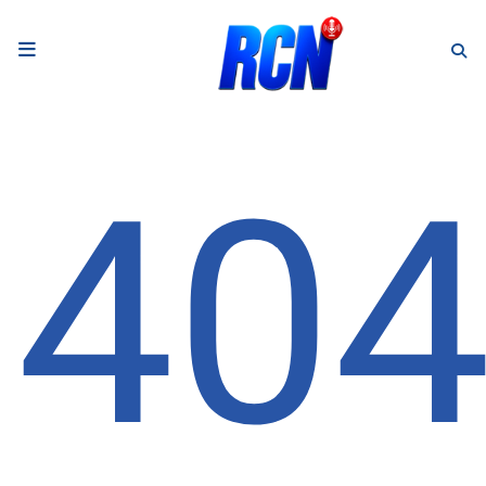
RADIO
Podcasts
40
Programmes
Equipe
Faire un don
Evènements
Météo Nice