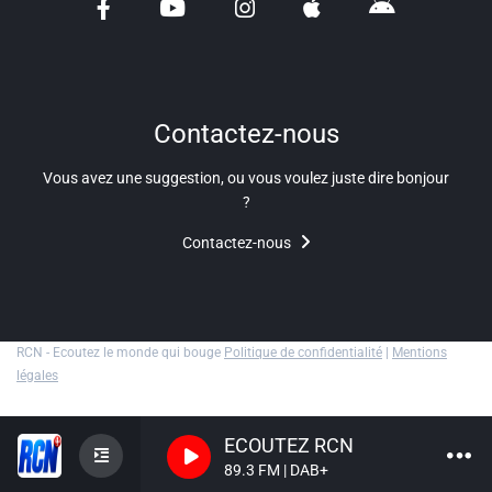
Liens utiles
Shabbat Project
Métropole Nice Côte d'Azur
Contactez-nous
Ville de Nice
Vous avez une suggestion, ou vous voulez juste dire bonjour
?
Nice 24
Contactez-nous
CCAS NICE
Département des Alpes Maritimes
Ma Région Sud
RCN - Ecoutez le monde qui bouge
Politique de confidentialité
|
Mentions
légales
ECOUTEZ RCN
89.3 FM | DAB+