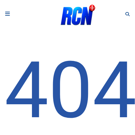
RADIO
Podcasts
40
Programmes
Equipe
Faire un don
Evènements
Météo Nice