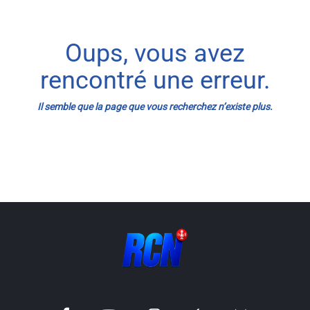
Info routes
Oups, vous avez
Alerte Méduses 06
rencontré une erreur.
Issa Nissa OGC Nice
Il semble que la page que vous recherchez n’existe plus.
RCN Soutiens
MEDIAS
Photos
Vidéos / Clips
Ecrire à RCN