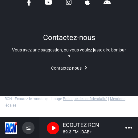
Liens utiles
Shabbat Project
Métropole Nice Côte d'Azur
Contactez-nous
Ville de Nice
Vous avez une suggestion, ou vous voulez juste dire bonjour
?
Nice 24
Contactez-nous
CCAS NICE
Département des Alpes Maritimes
Ma Région Sud
RCN - Ecoutez le monde qui bouge
Politique de confidentialité
|
Mentions
légales
ECOUTEZ RCN
89.3 FM | DAB+