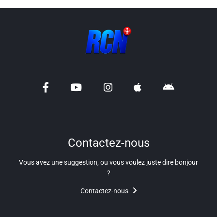
Liens utiles
Shabbat Project
Métropole Nice Côte d'Azur
Ville de Nice
Nice 24
CCAS NICE
Département des Alpes Maritimes
Contactez-nous
Ma Région Sud
Vous avez une suggestion, ou vous voulez juste dire bonjour
?
Contactez-nous