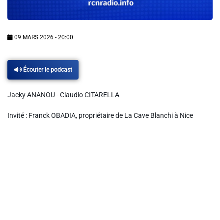
Info routes
Alerte Méduses 06
09 MARS 2026 - 20:00
Issa Nissa OGC Nice
Écouter le podcast
Jacky ANANOU - Claudio CITARELLA
RCN Soutiens
Invité : Franck OBADIA, propriétaire de La Cave Blanchi à Nice
MEDIAS
Photos
Vidéos / Clips
Ecrire à RCN