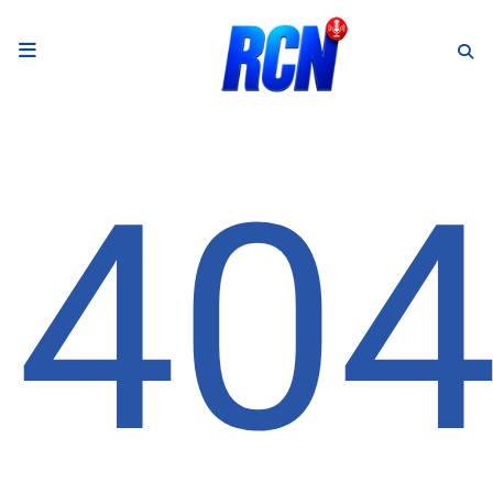
RADIO
Podcasts
40
Programmes
Equipe
Faire un don
Evènements
Météo Nice