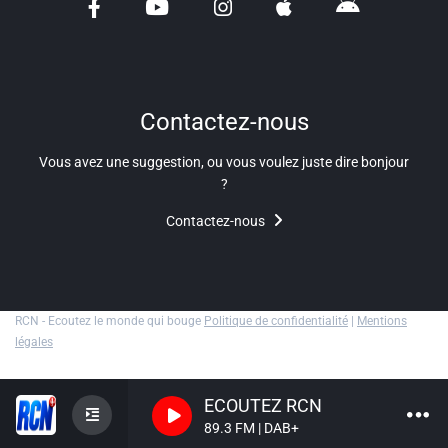
Liens utiles
Shabbat Project
Métropole Nice Côte d'Azur
Contactez-nous
Ville de Nice
Vous avez une suggestion, ou vous voulez juste dire bonjour
?
Nice 24
Contactez-nous
CCAS NICE
Département des Alpes Maritimes
Ma Région Sud
RCN - Ecoutez le monde qui bouge
Politique de confidentialité
|
Mentions
légales
ECOUTEZ RCN
89.3 FM | DAB+