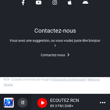
Liens utiles
Shabbat Project
Métropole Nice Côte d'Azur
Contactez-nous
Ville de Nice
Vous avez une suggestion, ou vous voulez juste dire bonjour
Nice 24
?
Contactez-nous
CCAS NICE
Département des Alpes Maritimes
Ma Région Sud
RCN - Ecoutez le monde qui bouge
Politique de confidentialité
|
Mentions
légales
ECOUTEZ RCN
89.3 FM | DAB+