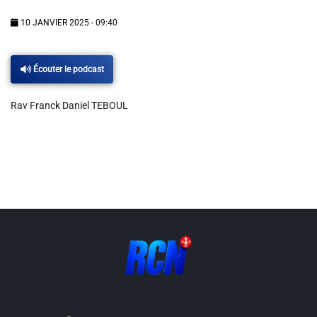
Info routes
10 JANVIER 2025 - 09:40
Alerte Méduses 06
Écouter le podcast
Issa Nissa OGC Nice
Rav Franck Daniel TEBOUL
RCN Soutiens
MEDIAS
Photos
Vidéos / Clips
Ecrire à RCN