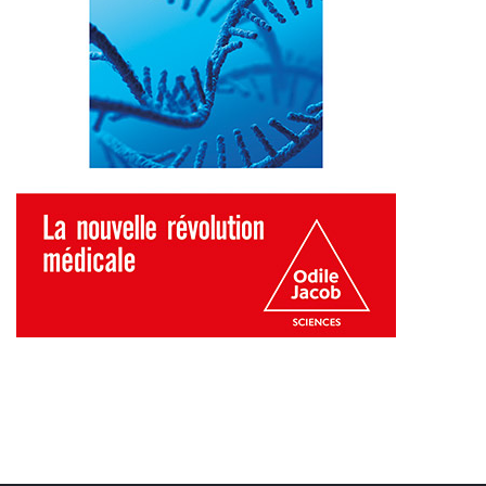
Liens utiles
Shabbat Project
Métropole Nice Côte d'Azur
Ville de Nice
Nice 24
CCAS NICE
Département des Alpes Maritimes
Ma Région Sud