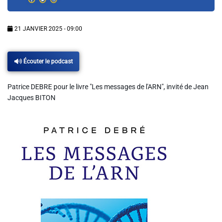
Info routes
21 JANVIER 2025 - 09:00
Alerte Méduses 06
Écouter le podcast
Issa Nissa OGC Nice
Patrice DEBRE pour le livre "Les messages de l'ARN", invité de Jean
RCN Soutiens
Jacques BITON
MEDIAS
Photos
Vidéos / Clips
Ecrire à RCN