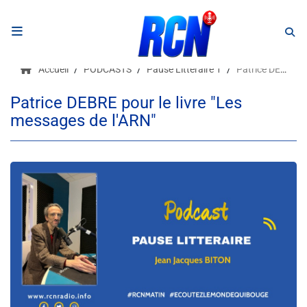
RADIO
Accueil
PODCASTS
Pause Littéraire 1
Patrice DEBRE pour le livre "Les messages de l'ARN"
Podcasts
Patrice DEBRE pour le livre "Les
messages de l'ARN"
Programmes
Equipe
Faire un don
Evènements
Météo Nice