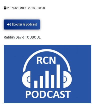
Info routes
21 NOVEMBRE 2025 - 10:00
Alerte Méduses 06
Écouter le podcast
Issa Nissa OGC Nice
Rabbin David TOUBOUL
RCN Soutiens
MEDIAS
Photos
Vidéos / Clips
Ecrire à RCN