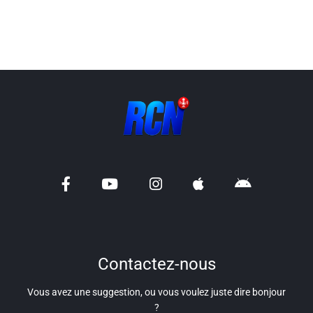
Liens utiles
Shabbat Project
Métropole Nice Côte d'Azur
Ville de Nice
Nice 24
CCAS NICE
Département des Alpes Maritimes
Ma Région Sud
Contactez-nous
Vous avez une suggestion, ou vous voulez juste dire bonjour
?