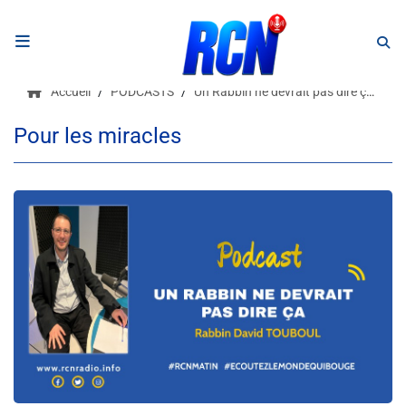
RADIO
Accueil
PODCASTS
Un Rabbin ne devrait pas dire ça 1
Podcasts
Pour les miracles
Programmes
Equipe
Faire un don
Evènements
Météo Nice