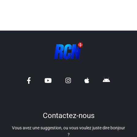
Liens utiles
Shabbat Project
Métropole Nice Côte d'Azur
Ville de Nice
Nice 24
CCAS NICE
Département des Alpes Maritimes
Ma Région Sud
Contactez-nous
Vous avez une suggestion, ou vous voulez juste dire bonjour
?