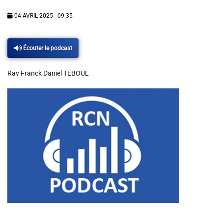
Info routes
04 AVRIL 2025 - 09:35
Alerte Méduses 06
Écouter le podcast
Issa Nissa OGC Nice
Rav Franck Daniel TEBOUL
RCN Soutiens
MEDIAS
Photos
Vidéos / Clips
Ecrire à RCN