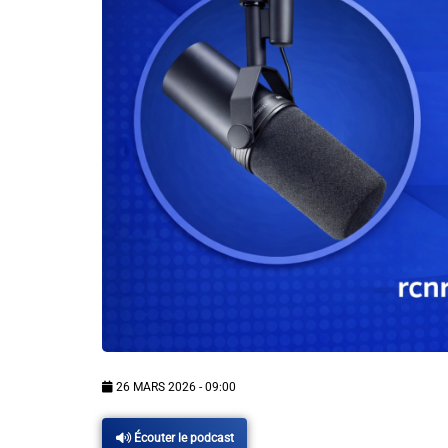
Info routes
Alerte Méduses 06
Issa Nissa OGC Nice
RCN Soutiens
MEDIAS
Photos
Vidéos / Clips
26 MARS 2026 - 09:00
Ecrire à RCN
Écouter le podcast