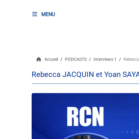
MENU
RADIO
Podcasts
Accueil
PODCASTS
Interviews 1
Rebecc
Programmes
Rebecca JACQUIN et Yoan SAY
Equipe
Faire un don
Evènements
Météo Nice