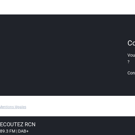
Co
Vous
?
Con
Mentions légales
ECOUTEZ RCN
89.3 FM | DAB+