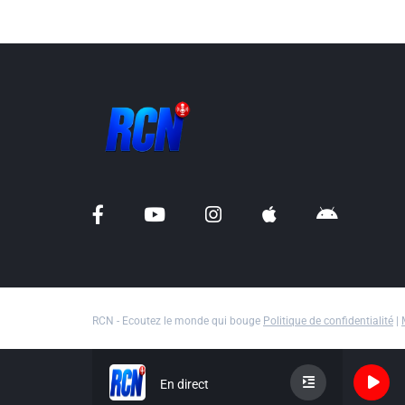
RCN - Ecoutez le monde qui bouge
Politique de confidentialité
|
En direct