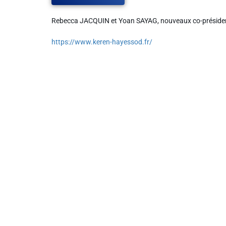
Rebecca JACQUIN et Yoan SAYAG,
nouveaux co-préside
Liens utiles
https://www.keren-hayessod.fr/
Shabbat Project
Métropole Nice Côte d'Azur
Ville de Nice
Nice 24
CCAS NICE
Département des Alpes Maritimes
Ma Région Sud