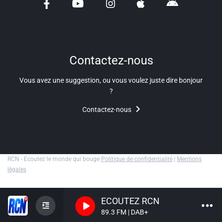
Liens utiles
Shabbat Project
Métropole Nice Côte d'Azur
Contactez-nous
Ville de Nice
Vous avez une suggestion, ou vous voulez juste dire bonjour
?
Nice 24
Contactez-nous
CCAS NICE
Département des Alpes Maritimes
Ma Région Sud
RCN - Ecoutez le monde qui bouge
Politique de confidentialité
|
Mentions
légales
ECOUTEZ RCN
89.3 FM | DAB+