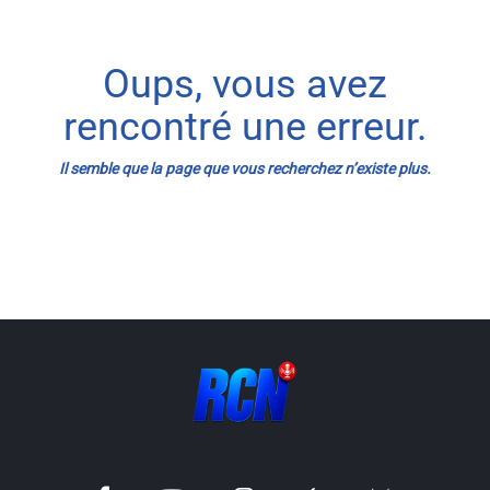
Info routes
Oups, vous avez
Alerte Méduses 06
rencontré une erreur.
Issa Nissa OGC Nice
Il semble que la page que vous recherchez n’existe plus.
RCN Soutiens
MEDIAS
Photos
Vidéos / Clips
Ecrire à RCN