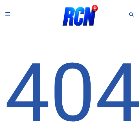
RADIO
Podcasts
40
Programmes
Equipe
Faire un don
Evènements
Météo Nice