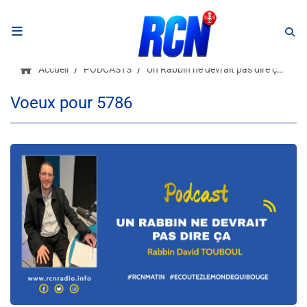
RADIO
Accueil
PODCASTS
Un Rabbin ne devrait pas dire ça 1
Podcasts
Voeux pour 5786
Programmes
Equipe
Faire un don
Evènements
Météo Nice