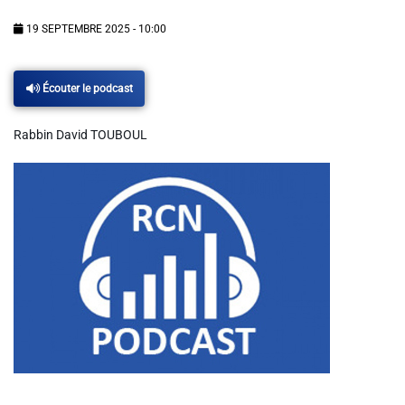
Info routes
19 SEPTEMBRE 2025 - 10:00
Alerte Méduses 06
Écouter le podcast
Issa Nissa OGC Nice
Rabbin David TOUBOUL
RCN Soutiens
MEDIAS
Photos
Vidéos / Clips
Ecrire à RCN