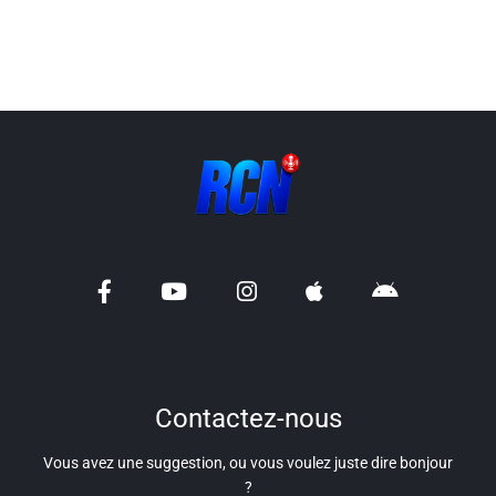
Liens utiles
Shabbat Project
Métropole Nice Côte d'Azur
Ville de Nice
Nice 24
CCAS NICE
Département des Alpes Maritimes
Ma Région Sud
Contactez-nous
Vous avez une suggestion, ou vous voulez juste dire bonjour
?