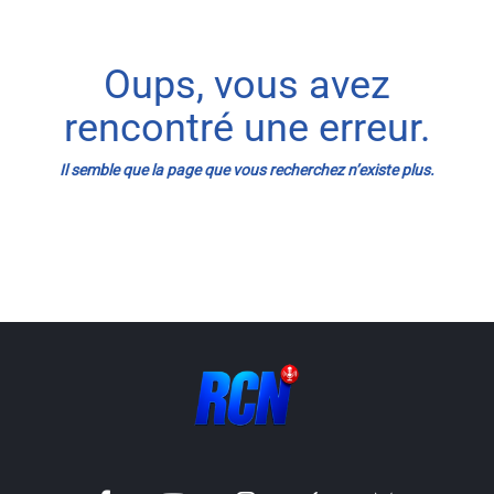
Info routes
Oups, vous avez
Alerte Méduses 06
rencontré une erreur.
Issa Nissa OGC Nice
Il semble que la page que vous recherchez n’existe plus.
RCN Soutiens
MEDIAS
Photos
Vidéos / Clips
Ecrire à RCN