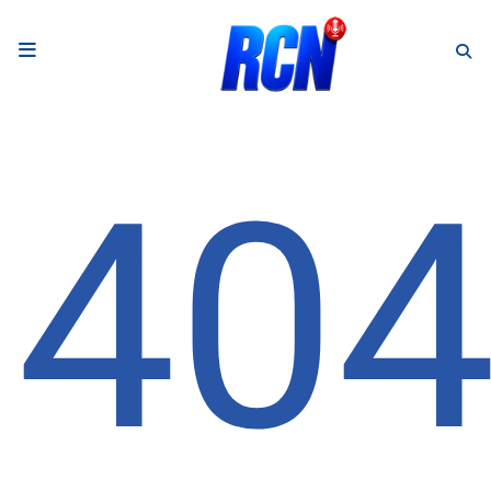
RADIO
Podcasts
40
Programmes
Equipe
Faire un don
Evènements
Météo Nice