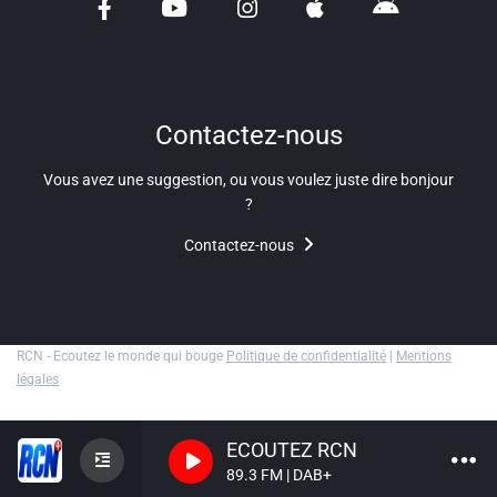
Liens utiles
Shabbat Project
Métropole Nice Côte d'Azur
Contactez-nous
Ville de Nice
Vous avez une suggestion, ou vous voulez juste dire bonjour
?
Nice 24
Contactez-nous
CCAS NICE
Département des Alpes Maritimes
Ma Région Sud
RCN - Ecoutez le monde qui bouge
Politique de confidentialité
|
Mentions
légales
ECOUTEZ RCN
89.3 FM | DAB+