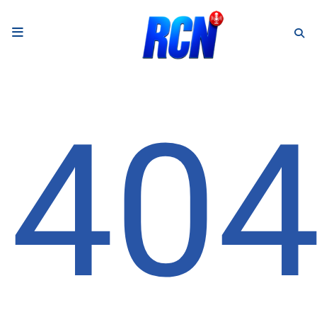
RADIO
Podcasts
40
Programmes
Equipe
Faire un don
Evènements
Météo Nice