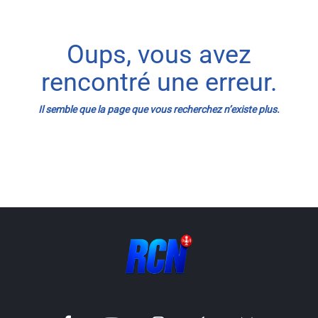
Info routes
Oups, vous avez
Alerte Méduses 06
rencontré une erreur.
Issa Nissa OGC Nice
Il semble que la page que vous recherchez n’existe plus.
RCN Soutiens
MEDIAS
Photos
Vidéos / Clips
Ecrire à RCN