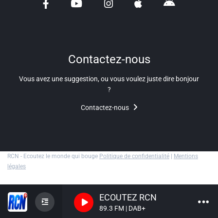
Liens utiles
Shabbat Project
Métropole Nice Côte d'Azur
Contactez-nous
Ville de Nice
Vous avez une suggestion, ou vous voulez juste dire bonjour
?
Nice 24
Contactez-nous
CCAS NICE
Département des Alpes Maritimes
Ma Région Sud
RCN - Ecoutez le monde qui bouge
Politique de confidentialité
|
Mentions
légales
ECOUTEZ RCN
89.3 FM | DAB+