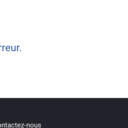
reur.
ntactez-nous