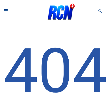
RADIO
Podcasts
40
Programmes
Equipe
Faire un don
Evènements
Météo Nice