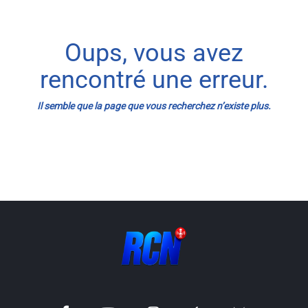
Info routes
Oups, vous avez
Alerte Méduses 06
rencontré une erreur.
Issa Nissa OGC Nice
Il semble que la page que vous recherchez n’existe plus.
RCN Soutiens
MEDIAS
Photos
Vidéos / Clips
Ecrire à RCN