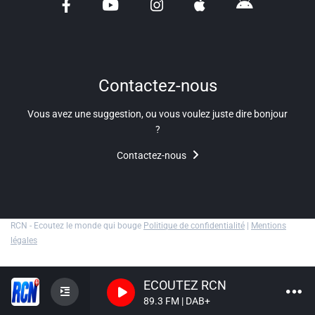
Liens utiles
Shabbat Project
Métropole Nice Côte d'Azur
Contactez-nous
Ville de Nice
Vous avez une suggestion, ou vous voulez juste dire bonjour
?
Nice 24
Contactez-nous
CCAS NICE
Département des Alpes Maritimes
Ma Région Sud
RCN - Ecoutez le monde qui bouge
Politique de confidentialité
|
Mentions
légales
ECOUTEZ RCN
89.3 FM | DAB+