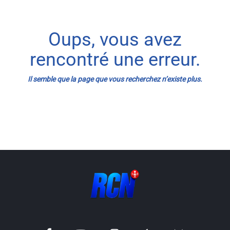
Info routes
Oups, vous avez
Alerte Méduses 06
rencontré une erreur.
Issa Nissa OGC Nice
Il semble que la page que vous recherchez n’existe plus.
RCN Soutiens
MEDIAS
Photos
Vidéos / Clips
Ecrire à RCN