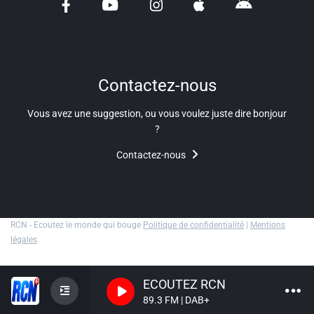
Liens utiles
Shabbat Project
Métropole Nice Côte d'Azur
Contactez-nous
Ville de Nice
Vous avez une suggestion, ou vous voulez juste dire bonjour
?
Nice 24
Contactez-nous
CCAS NICE
Département des Alpes Maritimes
Ma Région Sud
RCN - Ecoutez le monde qui bouge
Politique de confidentialité
|
Mentions
légales
ECOUTEZ RCN
89.3 FM | DAB+