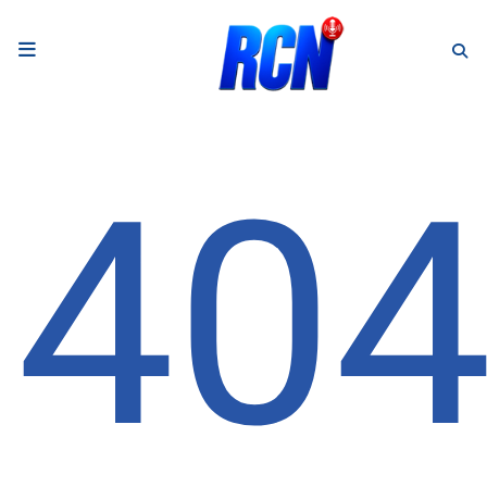
RADIO
Podcasts
40
Programmes
Equipe
Faire un don
Evènements
Météo Nice