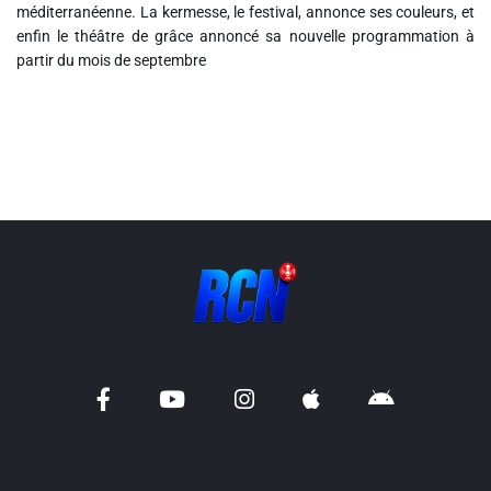
méditerranéenne. La kermesse, le festival, annonce ses couleurs, et
Liens utiles
enfin le théâtre de grâce annoncé sa nouvelle programmation à
partir du mois de septembre
Shabbat Project
Métropole Nice Côte d'Azur
Ville de Nice
Nice 24
CCAS NICE
Département des Alpes Maritimes
Ma Région Sud