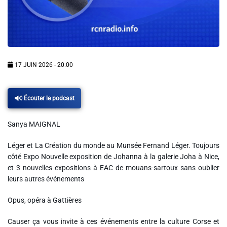
Info routes
Alerte Méduses 06
17 JUIN 2026 - 20:00
Issa Nissa OGC Nice
Écouter le podcast
RCN Soutiens
Sanya MAIGNAL
MEDIAS
Léger et La Création du monde au Munsée Fernand Léger. Toujours
Photos
côté Expo Nouvelle exposition de Johanna à la galerie Joha à Nice,
et 3 nouvelles expositions à EAC de mouans-sartoux sans oublier
Vidéos / Clips
leurs autres événements
Opus, opéra à Gattières
Ecrire à RCN
Causer ça vous invite à ces événements entre la culture Corse et