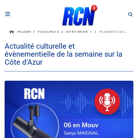
RADIO
Accueil
PODCASTS
06 en Mouv' 1
Actualité culturelle et évènementielle de la semaine sur la Côte d'Azur
Podcasts
Actualité culturelle et
évènementielle de la semaine sur la
Programmes
Côte d'Azur
Equipe
Faire un don
Evènements
Météo Nice