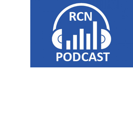
Liens utiles
Shabbat Project
Métropole Nice Côte d'Azur
Ville de Nice
Nice 24
CCAS NICE
Département des Alpes Maritimes
Ma Région Sud