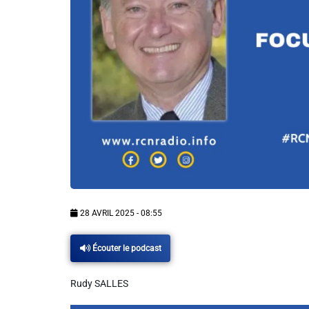
Info routes
Alerte Méduses 06
Issa Nissa OGC Nice
RCN Soutiens
MEDIAS
28 AVRIL 2025 - 08:55
Photos
Écouter le podcast
Vidéos / Clips
Rudy SALLES
Ecrire à RCN