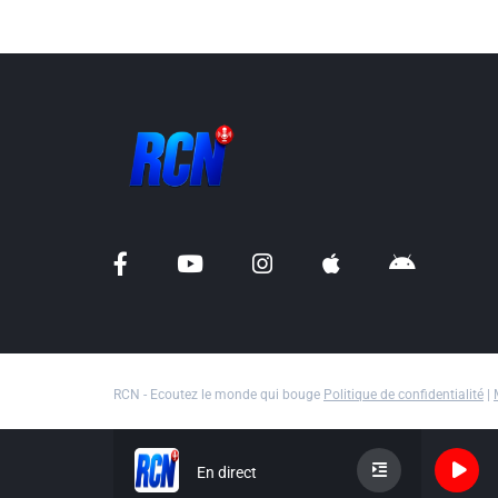
RCN - Ecoutez le monde qui bouge
Politique de confidentialité
|
En direct