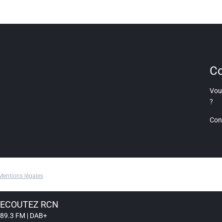
Co
Vous
?
Con
Mentions légales
ECOUTEZ RCN
89.3 FM | DAB+