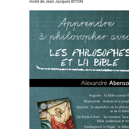
Invité de Jean Jacques BITON
Liens utiles
Shabbat Project
Métropole Nice Côte d'Azur
Ville de Nice
Nice 24
CCAS NICE
Département des Alpes Maritimes
Ma Région Sud