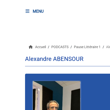
MENU
RADIO
Podcasts
Accueil
PODCASTS
Pause Littéraire 1
Al
Programmes
Alexandre ABENSOUR
Equipe
Faire un don
Evènements
Météo Nice