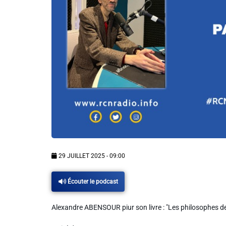
Info routes
Alerte Méduses 06
Issa Nissa OGC Nice
RCN Soutiens
MEDIAS
29 JUILLET 2025 - 09:00
Photos
Écouter le podcast
Vidéos / Clips
Alexandre ABENSOUR piur son livre : "Les philosophes de 
Ecrire à RCN