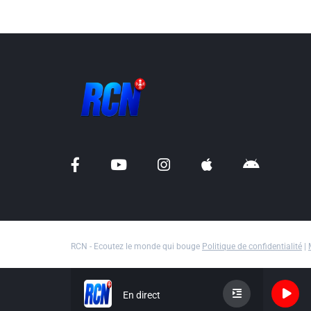
RCN - Ecoutez le monde qui bouge
Politique de confidentialité
|
En direct