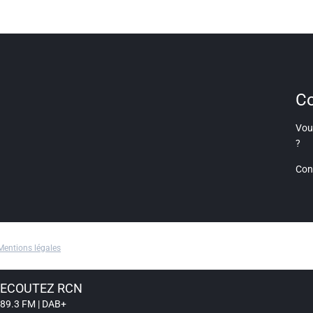
Co
Vous
?
Con
Mentions légales
ECOUTEZ RCN
89.3 FM | DAB+