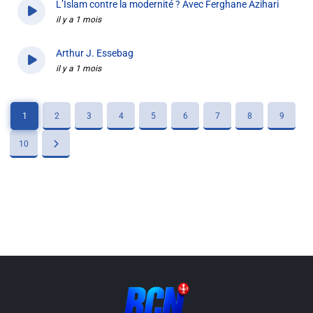
L’Islam contre la modernité ? Avec Ferghane Azihari
il y a 1 mois
Arthur J. Essebag
il y a 1 mois
1
2
3
4
5
6
7
8
9
10