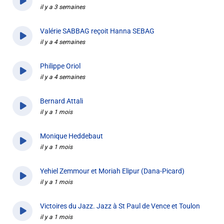
il y a 3 semaines
Liens utiles
Shabbat Project
Valérie SABBAG reçoit Hanna SEBAG
il y a 4 semaines
Métropole Nice Côte d'Azur
Philippe Oriol
Ville de Nice
il y a 4 semaines
Nice 24
Bernard Attali
il y a 1 mois
CCAS NICE
Département des Alpes Maritimes
Monique Heddebaut
il y a 1 mois
Ma Région Sud
Yehiel Zemmour et Moriah Elipur (Dana-Picard)
il y a 1 mois
Victoires du Jazz. Jazz à St Paul de Vence et Toulon
il y a 1 mois