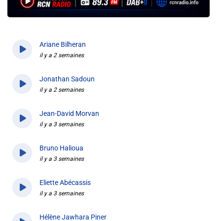
Info routes
Alerte Méduses 06
Ariane Bilheran
il y a 2 semaines
Issa Nissa OGC Nice
Jonathan Sadoun
il y a 2 semaines
RCN Soutiens
Jean-David Morvan
il y a 3 semaines
MEDIAS
Photos
Bruno Halioua
il y a 3 semaines
Vidéos / Clips
Eliette Abécassis
il y a 3 semaines
Ecrire à RCN
Hélène Jawhara Piner