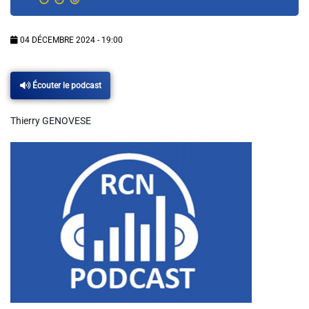
Info routes
04 DÉCEMBRE 2024 - 19:00
Alerte Méduses 06
Écouter le podcast
Issa Nissa OGC Nice
Thierry GENOVESE
RCN Soutiens
MEDIAS
Photos
Vidéos / Clips
Ecrire à RCN