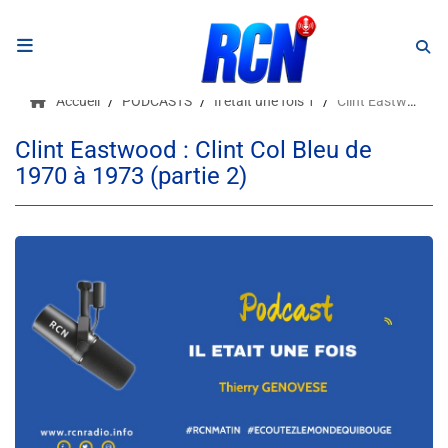
RADIO
Accueil
PODCASTS
Il était une fois 1
Clint Eastwood : Clint Col Bleu de 1970 à 1973 (partie 2)
Podcasts
Clint Eastwood : Clint Col Bleu de
1970 à 1973 (partie 2)
Programmes
Equipe
Faire un don
Evènements
Météo Nice