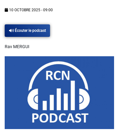
Info routes
10 OCTOBRE 2025 - 09:00
Alerte Méduses 06
Écouter le podcast
Issa Nissa OGC Nice
Rav MERGUI
RCN Soutiens
MEDIAS
Photos
Vidéos / Clips
Ecrire à RCN