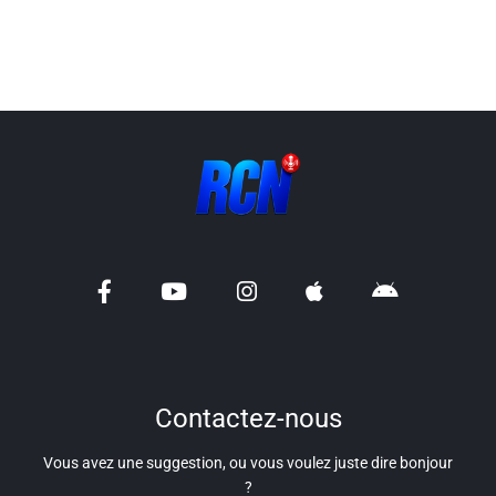
Liens utiles
Shabbat Project
Métropole Nice Côte d'Azur
Ville de Nice
Nice 24
CCAS NICE
Département des Alpes Maritimes
Ma Région Sud
Contactez-nous
Vous avez une suggestion, ou vous voulez juste dire bonjour
?