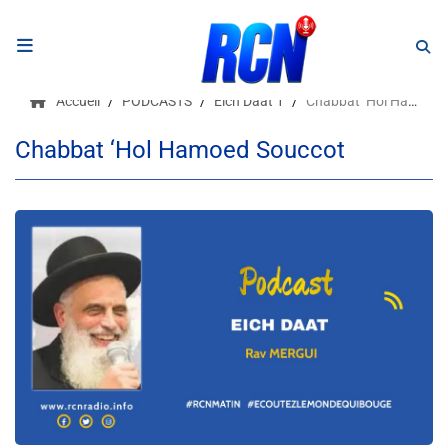
RADIO
Accueil
PODCASTS
Eich Daat 1
Chabbat ‘Hol Hamoed Souccot
Podcasts
Chabbat ‘Hol Hamoed Souccot
Programmes
Equipe
Faire un don
Evènements
Météo Nice