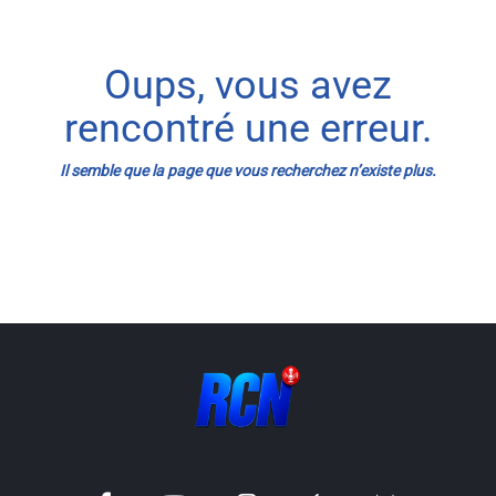
Info routes
Oups, vous avez
Alerte Méduses 06
rencontré une erreur.
Issa Nissa OGC Nice
Il semble que la page que vous recherchez n’existe plus.
RCN Soutiens
MEDIAS
Photos
Vidéos / Clips
Ecrire à RCN