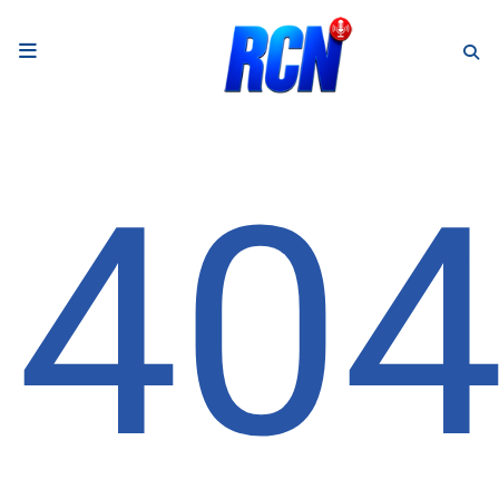
RADIO
Podcasts
40
Programmes
Equipe
Faire un don
Evènements
Météo Nice