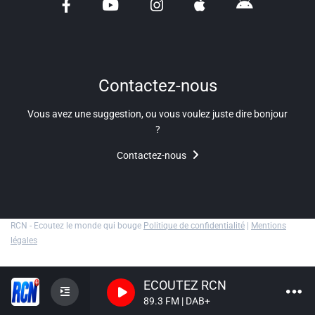
Liens utiles
Shabbat Project
Métropole Nice Côte d'Azur
Contactez-nous
Ville de Nice
Vous avez une suggestion, ou vous voulez juste dire bonjour
?
Nice 24
Contactez-nous
CCAS NICE
Département des Alpes Maritimes
Ma Région Sud
RCN - Ecoutez le monde qui bouge
Politique de confidentialité
|
Mentions
légales
ECOUTEZ RCN
89.3 FM | DAB+