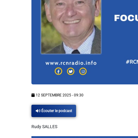
Info routes
Alerte Méduses 06
Issa Nissa OGC Nice
RCN Soutiens
MEDIAS
12 SEPTEMBRE 2025 - 09:30
Photos
Écouter le podcast
Vidéos / Clips
Rudy SALLES
Ecrire à RCN