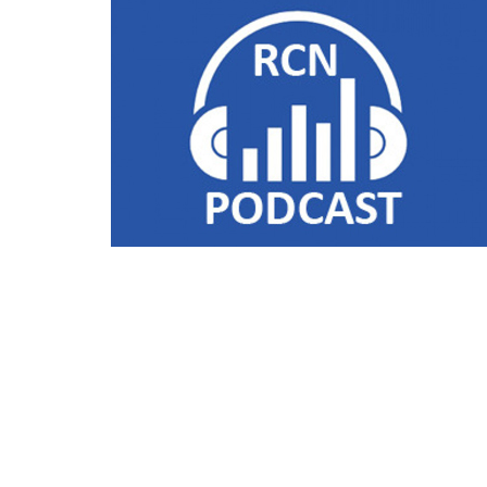
Liens utiles
Shabbat Project
Métropole Nice Côte d'Azur
Ville de Nice
Nice 24
CCAS NICE
Département des Alpes Maritimes
Ma Région Sud