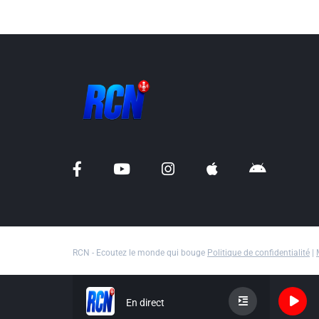
RCN - Ecoutez le monde qui bouge
Politique de confidentialité
|
En direct