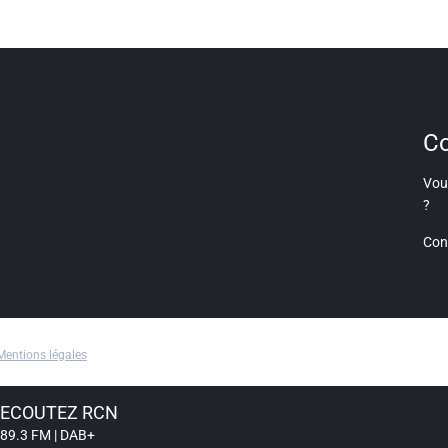
Co
Vous
?
Con
Mentions légales
ECOUTEZ RCN
89.3 FM | DAB+